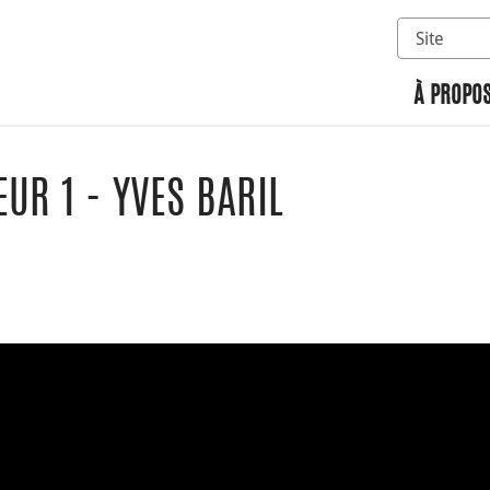
Sélectionn
Rechercher 
À PROPOS
EUR 1 - YVES BARIL
n
 Google Classroom
ge par courriel