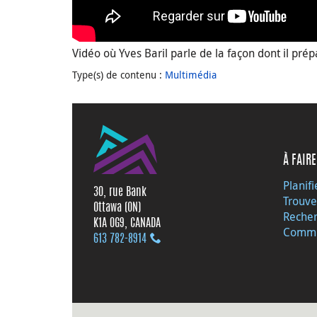
Vidéo où Yves Baril parle de la façon dont il prép
Type(s) de contenu
:
Multimédia
À FAIRE
Planifi
30, rue Bank
Trouve
Ottawa (ON)
Recher
K1A 0G9, CANADA
Commu
613 782‑8914