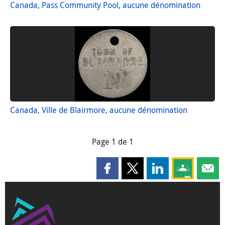
Canada, Pass Community Pool, aucune dénomination
Canada, Ville de Blairmore, aucune dénomination
Page 1 de 1
Partager cette page sur Faceboo
Partager cette page sur X
Partager cette pag
Partagez ce
Parta