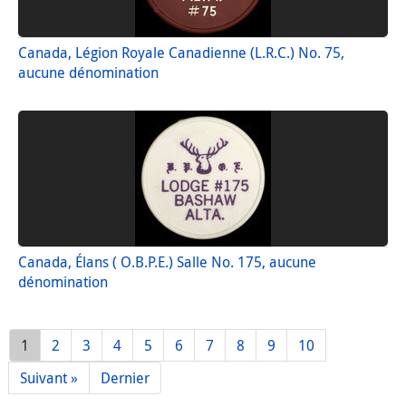
Canada, Légion Royale Canadienne (L.R.C.) No. 75,
aucune dénomination
Canada, Élans ( O.B.P.E.) Salle No. 175, aucune
dénomination
1
2
3
4
5
6
7
8
9
10
Suivant »
Dernier