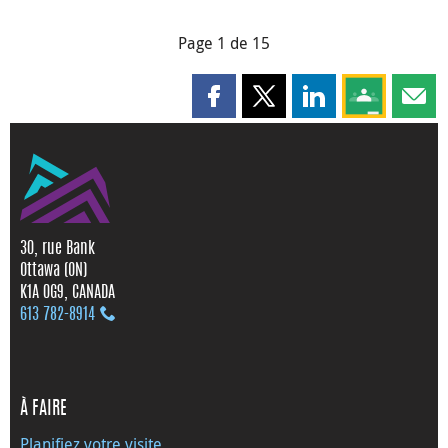
Page 1 de 15
Partager cette page sur Faceboo
Partager cette page sur X
Partager cette pag
Partagez ce
Parta
30, rue Bank
Ottawa (ON)
K1A 0G9, CANADA
613 782‑8914
À FAIRE
Planifiez votre visite