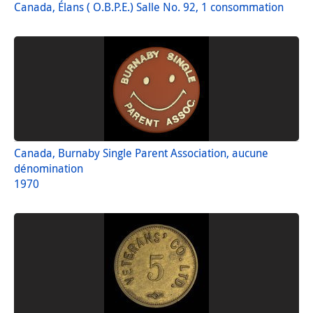
Canada, Élans ( O.B.P.E.) Salle No. 92, 1 consommation
Canada, Burnaby Single Parent Association, aucune
dénomination
1970