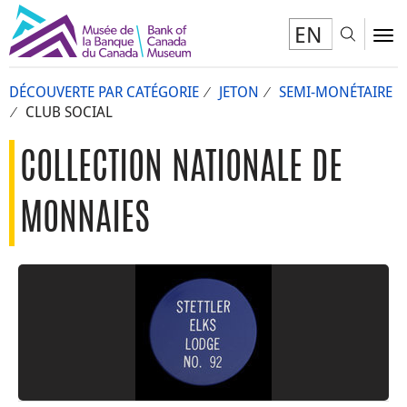
EN
Toggl
To
DÉCOUVERTE PAR CATÉGORIE
JETON
SEMI-MONÉTAIRE
CLUB SOCIAL
COLLECTION NATIONALE DE
MONNAIES