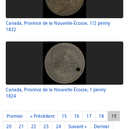
Canada, Province de la Nouvelle-Écosse, 1/2 penny
1832
Canada, Province de la Nouvelle-Écosse, 1 penny
1824
Premier
« Précédent
15
16
17
18
19
20
21
22
23
24
Suivant »
Dernier