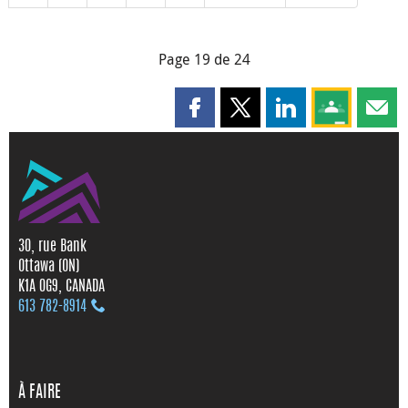
Page 19 de 24
Partager cette page sur Faceboo
Partager cette page sur X
Partager cette pag
Partagez ce
Parta
30, rue Bank
Ottawa (ON)
K1A 0G9, CANADA
613 782‑8914
À FAIRE