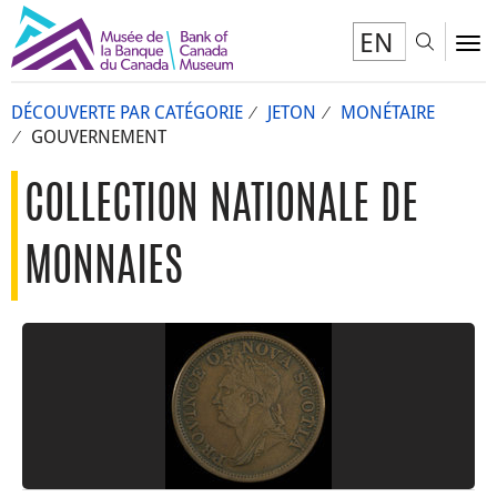
EN
Toggl
To
DÉCOUVERTE PAR CATÉGORIE
JETON
MONÉTAIRE
GOUVERNEMENT
COLLECTION NATIONALE DE
MONNAIES