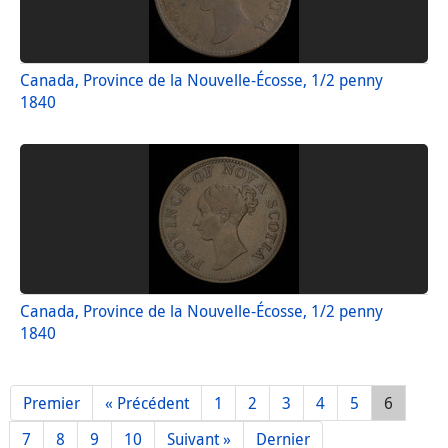
Canada, Province de la Nouvelle-Écosse, 1/2 penny
1840
Canada, Province de la Nouvelle-Écosse, 1/2 penny
1840
Premier
« Précédent
1
2
3
4
5
6
7
8
9
10
Suivant »
Dernier