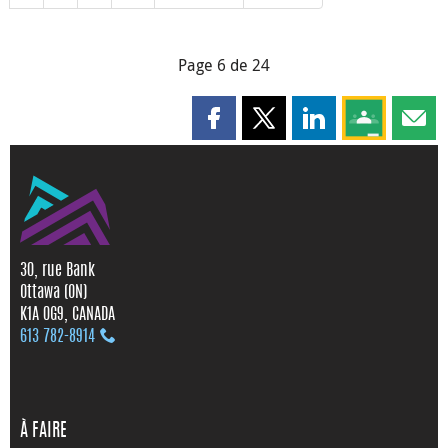
Page 6 de 24
Partager cette page sur Faceboo
Partager cette page sur X
Partager cette pag
Partagez ce
Parta
30, rue Bank
Ottawa (ON)
K1A 0G9, CANADA
613 782‑8914
À FAIRE