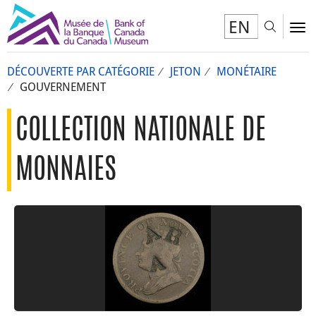
EN
Toggl
To
DÉCOUVERTE PAR CATÉGORIE
JETON
MONÉTAIRE
GOUVERNEMENT
COLLECTION NATIONALE DE
MONNAIES