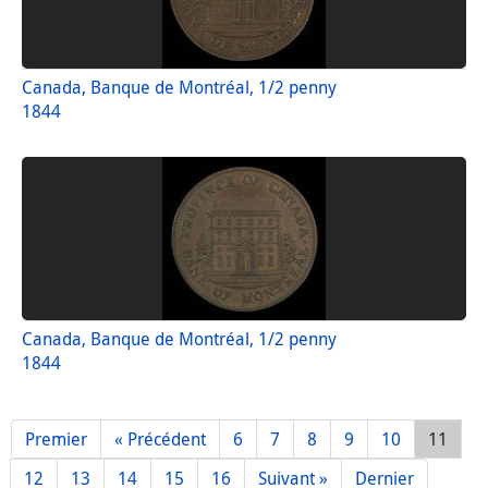
Canada, Banque de Montréal, 1/2 penny
1844
Canada, Banque de Montréal, 1/2 penny
1844
Premier
« Précédent
6
7
8
9
10
11
12
13
14
15
16
Suivant »
Dernier