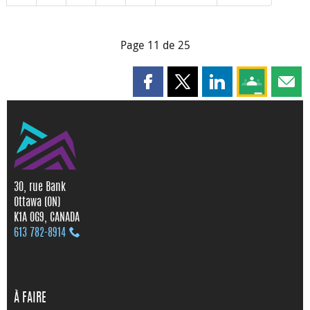
Page 11 de 25
Partager cette page sur Faceboo
Partager cette page sur X
Partager cette pag
Partagez ce
Parta
30, rue Bank
Ottawa (ON)
K1A 0G9, CANADA
613 782‑8914
À FAIRE