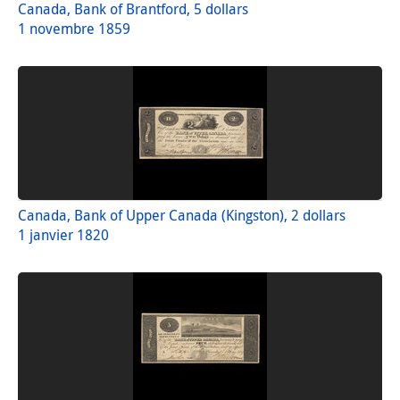
Canada, Bank of Brantford, 5 dollars
1 novembre 1859
Canada, Bank of Upper Canada (Kingston), 2 dollars
1 janvier 1820