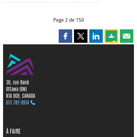
Page 2 de 150
Partager cette page sur Faceboo
Partager cette page sur X
Partager cette pag
Partagez ce
Parta
30, rue Bank
Ottawa (ON)
K1A 0G9, CANADA
613 782‑8914
À FAIRE