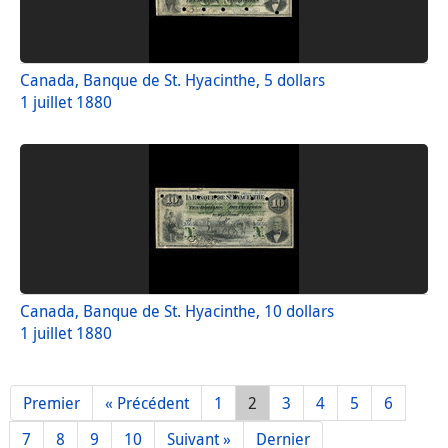
Canada, Banque de St. Hyacinthe, 5 dollars
1 juillet 1880
Canada, Banque de St. Hyacinthe, 10 dollars
1 juillet 1880
Premier
« Précédent
1
2
3
4
5
6
7
8
9
10
Suivant »
Dernier