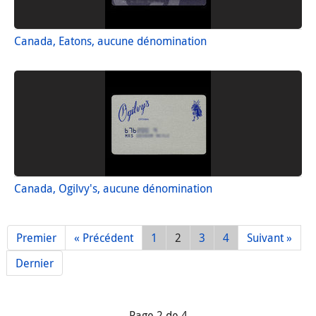
Canada, Eatons, aucune dénomination
Canada, Ogilvy's, aucune dénomination
Premier
« Précédent
1
2
3
4
Suivant »
Dernier
Page 2 de 4