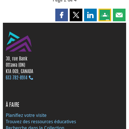
Partager cette page sur Faceboo
Partager cette page sur X
Partager cette pag
Partagez ce
Parta
30, rue Bank
Ottawa (ON)
K1A 0G9, CANADA
613 782‑8914
À FAIRE
Planifiez votre visite
Trouvez des ressources éducatives
Recherche dans la Collection