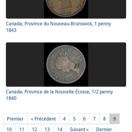
Canada, Province du Nouveau-Brunswick, 1 penny
1843
Canada, Province de la Nouvelle-Écosse, 1/2 penny
1840
Premier
« Précédent
4
5
6
7
8
9
10
11
12
13
14
Suivant »
Dernier