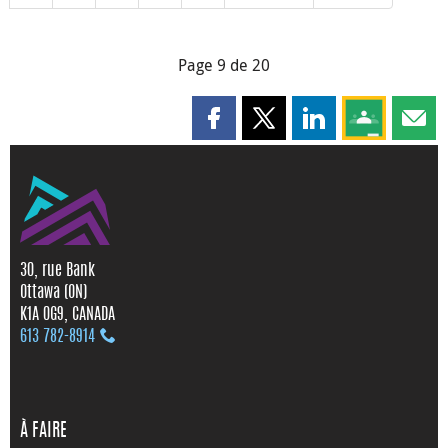
Page 9 de 20
Partager cette page sur Faceboo
Partager cette page sur X
Partager cette pag
Partagez ce
Parta
30, rue Bank
Ottawa (ON)
K1A 0G9, CANADA
613 782‑8914
À FAIRE