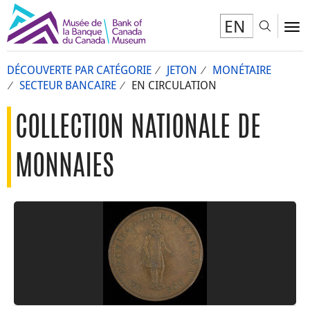
EN
Toggl
To
DÉCOUVERTE PAR CATÉGORIE
JETON
MONÉTAIRE
SECTEUR BANCAIRE
EN CIRCULATION
COLLECTION NATIONALE DE
MONNAIES