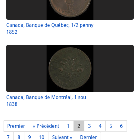
Canada, Banque de Québec, 1/2 penny
1852
Canada, Banque de Montréal, 1 sou
1838
Premier
« Précédent
1
2
3
4
5
6
7
8
9
10
Suivant »
Dernier