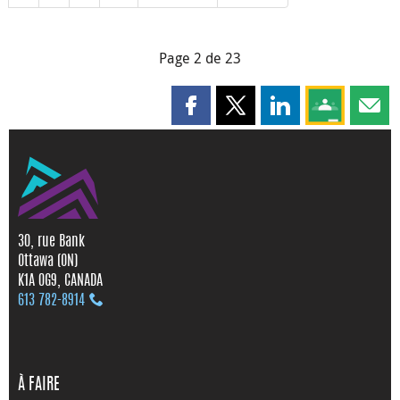
Page 2 de 23
Partager cette page sur Faceboo
Partager cette page sur X
Partager cette pag
Partagez ce
Parta
30, rue Bank
Ottawa (ON)
K1A 0G9, CANADA
613 782‑8914
À FAIRE