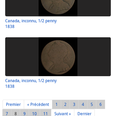
Canada, inconnu, 1/2 penny
1838
Canada, inconnu, 1/2 penny
1838
Premier
« Précédent
1
2
3
4
5
6
7
8
9
10
11
Suivant »
Dernier