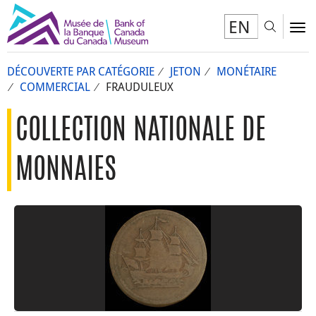
EN
Toggl
To
DÉCOUVERTE PAR CATÉGORIE
JETON
MONÉTAIRE
COMMERCIAL
FRAUDULEUX
COLLECTION NATIONALE DE
MONNAIES