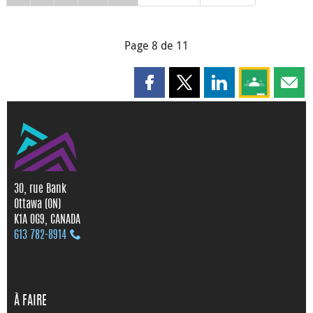
Page 8 de 11
Partager cette page sur Faceboo
Partager cette page sur X
Partager cette pag
Partagez ce
Parta
30, rue Bank
Ottawa (ON)
K1A 0G9, CANADA
613 782‑8914
À FAIRE