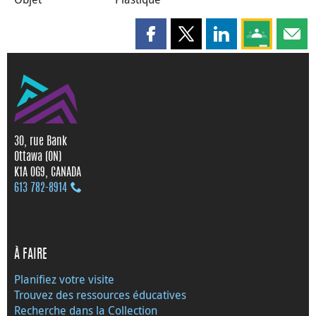
Partager cette page sur Faceboo
Partager cette page sur X
Partager cette pag
Partagez ce
Parta
30, rue Bank
Ottawa (ON)
K1A 0G9, CANADA
613 782‑8914
À FAIRE
Planifiez votre visite
Trouvez des ressources éducatives
Recherche dans la Collection