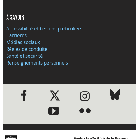
À SAVOIR
Accessibilité et besoins particuliers
Carrières
Médias sociaux
Règles de conduite
Santé et sécurité
Renseignements personnels
●
●