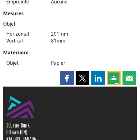
Empreinte
Aucune
Mesures
Objet
Horizontal
201mm
Vertical
81mm
Matériaux
Objet
Papier
Partager cette page sur Faceboo
Partager cette page sur X
Partager cette pag
Partagez ce
Parta
30, rue Bank
Ottawa (ON)
K1A 0G9, CANADA