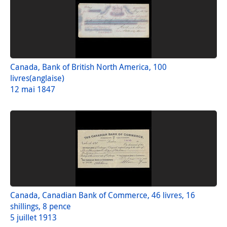
Canada, Bank of British North America, 100
livres(anglaise)
12 mai 1847
Canada, Canadian Bank of Commerce, 46 livres, 16
shillings, 8 pence
5 juillet 1913