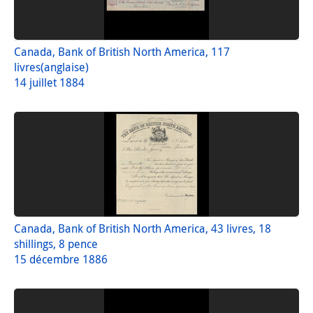
Canada, Bank of British North America, 117
livres(anglaise)
14 juillet 1884
Canada, Bank of British North America, 43 livres, 18
shillings, 8 pence
15 décembre 1886