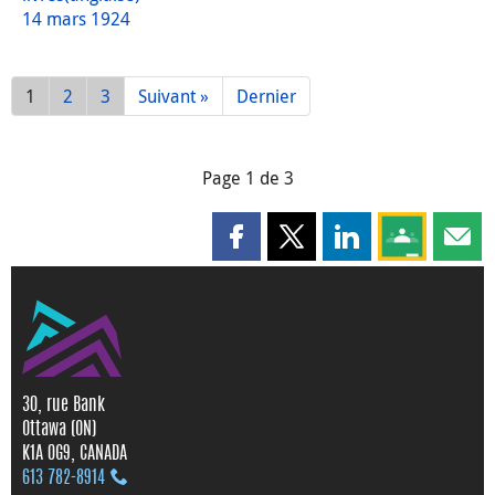
14 mars 1924
1
2
3
Suivant »
Dernier
Page 1 de 3
Partager cette page sur Faceboo
Partager cette page sur X
Partager cette pag
Partagez ce
Parta
30, rue Bank
Ottawa (ON)
K1A 0G9, CANADA
613 782‑8914