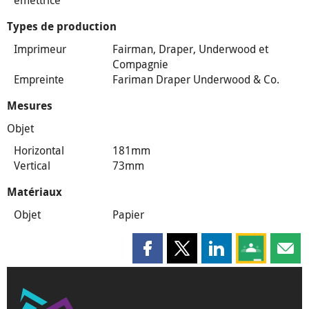
émettrice
Types de production
Imprimeur
Fairman, Draper, Underwood et
Compagnie
Empreinte
Fariman Draper Underwood & Co.
Mesures
Objet
Horizontal
181mm
Vertical
73mm
Matériaux
Objet
Papier
Partager cette page sur Faceboo
Partager cette page sur X
Partager cette pag
Partagez ce
Parta