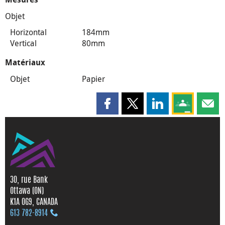
Objet
Horizontal
184mm
Vertical
80mm
Matériaux
Objet
Papier
Partager cette page sur Faceboo
Partager cette page sur X
Partager cette pag
Partagez ce
Parta
30, rue Bank
Ottawa (ON)
K1A 0G9, CANADA
613 782‑8914