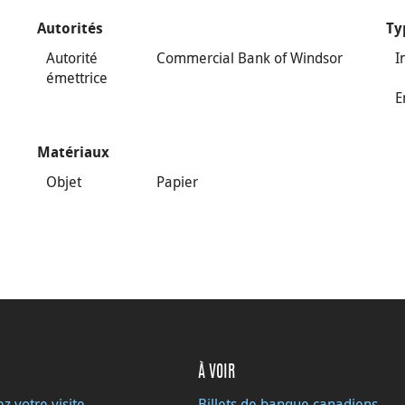
Autorités
Ty
Autorité
Commercial Bank of Windsor
I
émettrice
E
Matériaux
Objet
Papier
À VOIR
ez votre visite
Billets de banque canadiens