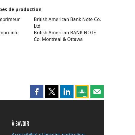
pes de production
mprimeur
British American Bank Note Co.
Ltd.
mpreinte
British American BANK NOTE
Co. Montreal & Ottawa
Partager cette page sur Facebook
Partager cette page sur X
Partager cette page sur LinkedI
Partagez cette page sur
Partager cette pag
À SAVOIR
Accessibilité et besoins particuliers