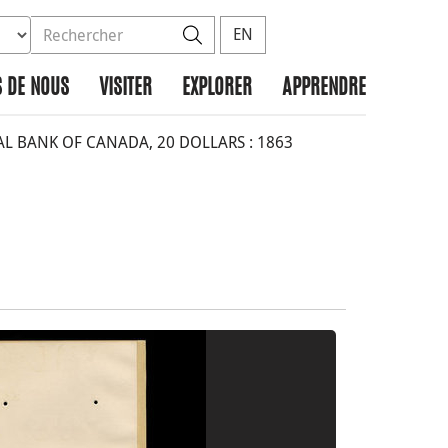
ez la base de données à rechercher
dans le site
Rechercher
EN
 DE NOUS
VISITER
EXPLORER
APPRENDRE
 BANK OF CANADA, 20 DOLLARS : 1863