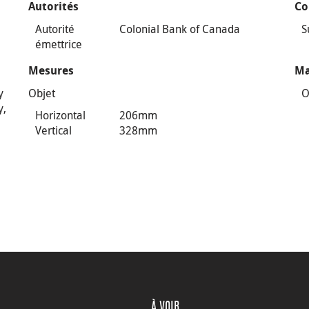
Autorités
Co
Autorité
Colonial Bank of Canada
S
émettrice
Mesures
Ma
y
Objet
O
y,
Horizontal
206mm
Vertical
328mm
À VOIR