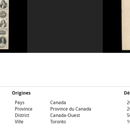
Origines
Dé
Pays
Canada
2
Province
Province du Canada
2
District
Canada-Ouest
5
Ville
Toronto
1