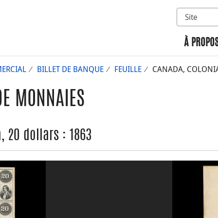
Sélectionn
Rechercher 
À PROPOS
ERCIAL
BILLET DE BANQUE
FEUILLE
CANADA, COLONIAL
DE MONNAIES
 20 dollars : 1863