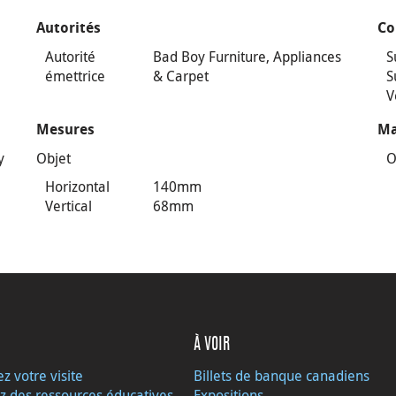
Autorités
Co
Autorité
Bad Boy Furniture, Appliances
S
émettrice
& Carpet
S
V
Mesures
Ma
y
Objet
O
Horizontal
140mm
Vertical
68mm
À VOIR
ez votre visite
Billets de banque canadiens
z des ressources éducatives
Expositions