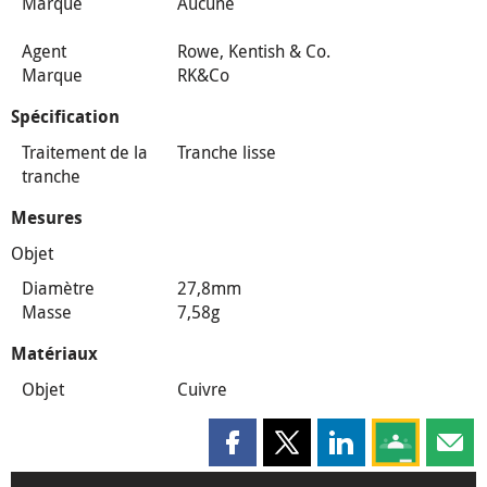
Marque
Aucune
Agent
Rowe, Kentish & Co.
Marque
RK&Co
Spécification
Traitement de la
Tranche lisse
tranche
Mesures
Objet
Diamètre
27,8mm
Masse
7,58g
Matériaux
Objet
Cuivre
Partager cette page sur Faceboo
Partager cette page sur X
Partager cette pag
Partagez ce
Parta