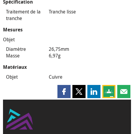
Spécification
Traitement de la
Tranche lisse
tranche
Mesures
Objet
Diamètre
26,75mm
Masse
6,97g
Matériaux
Objet
Cuivre
Partager cette page sur Faceboo
Partager cette page sur X
Partager cette pag
Partagez ce
Parta