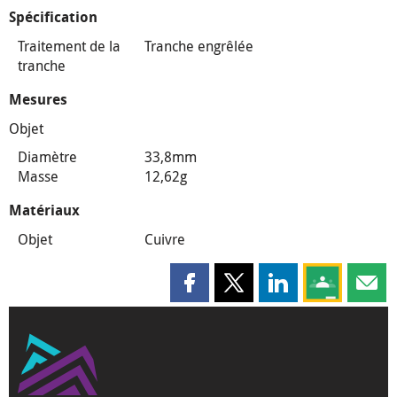
Spécification
Traitement de la
Tranche engrêlée
tranche
Mesures
Objet
Diamètre
33,8mm
Masse
12,62g
Matériaux
Objet
Cuivre
Partager cette page sur Faceboo
Partager cette page sur X
Partager cette pag
Partagez ce
Parta