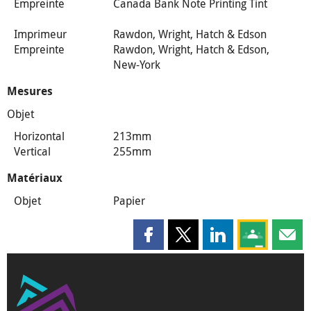
Empreinte
Canada Bank Note Printing Tint
Imprimeur
Rawdon, Wright, Hatch & Edson
Empreinte
Rawdon, Wright, Hatch & Edson,
New-York
Mesures
Objet
Horizontal
213mm
Vertical
255mm
Matériaux
Objet
Papier
Partager cette page sur Faceboo
Partager cette page sur X
Partager cette pag
Partagez ce
Parta