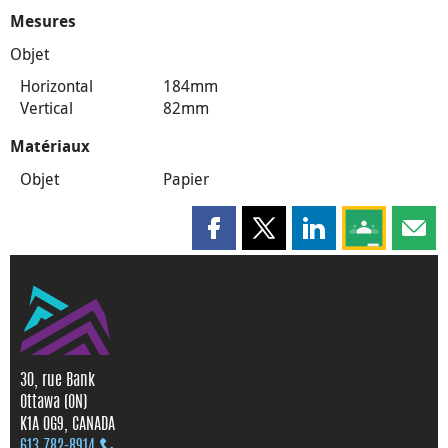
Mesures
Objet
Horizontal
184mm
Vertical
82mm
Matériaux
Objet
Papier
Partager cette page sur Faceboo
Partager cette page sur X
Partager cette pag
Partagez ce
Parta
30, rue Bank
Ottawa (ON)
K1A 0G9, CANADA
613 782‑8914