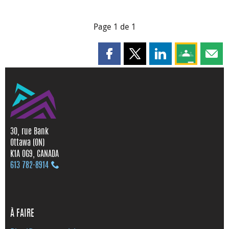
Page 1 de 1
Partager cette page sur Faceboo
Partager cette page sur X
Partager cette pag
Partagez ce
Parta
30, rue Bank
Ottawa (ON)
K1A 0G9, CANADA
613 782‑8914
À FAIRE