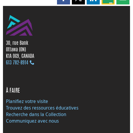
Partager cette page sur Faceboo
Partager cette page sur X
Partager cette pag
Partagez ce
Parta
30, rue Bank
Ottawa (ON)
K1A 0G9, CANADA
613 782‑8914
À FAIRE
Planifiez votre visite
Trouvez des ressources éducatives
Recherche dans la Collection
Communiquez avec nous