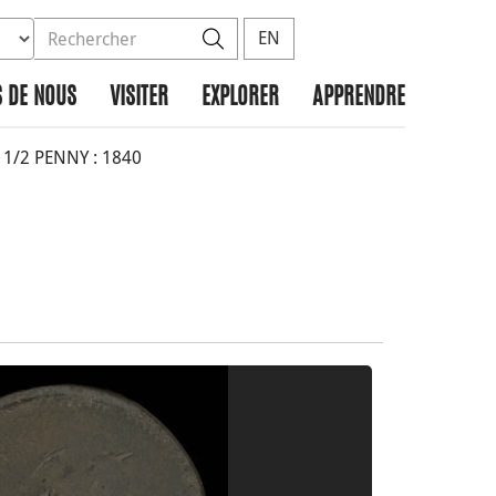
ez la base de données à rechercher
dans le site
Rechercher
EN
 DE NOUS
VISITER
EXPLORER
APPRENDRE
/2 PENNY : 1840