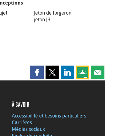
nceptions
ujet
Jeton de forgeron
jeton JB
Partager cette page sur Facebook
Partager cette page sur X
Partager cette page sur LinkedI
Partagez cette page sur
Partager cette pag
À SAVOIR
Accessibilité et besoins particuliers
Carrières
Médias sociaux
Règles de conduite