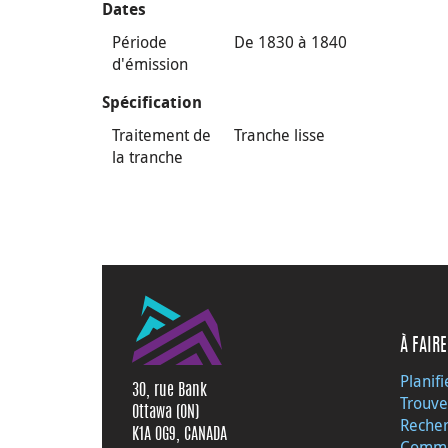
Dates
Période
De 1830 à 1840
d'émission
Spécification
Traitement de
Tranche lisse
la tranche
À FAIRE
Planifi
30, rue Bank
Trouve
Ottawa (ON)
Recher
K1A 0G9, CANADA
Commu