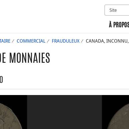
Sélectionn
Rechercher 
À PROPOS
AIRE
COMMERCIAL
FRAUDULEUX
CANADA, INCONNU, 1
DE MONNAIES
40