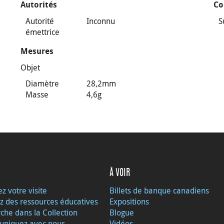
Autorités
Co
Autorité
Inconnu
S
émettrice
Mesures
Objet
Diamètre
28,2mm
Masse
4,6g
À VOIR
ez votre visite
Billets de banque canadiens
z des ressources éducatives
Expositions
che dans la Collection
Blogue
niquez avec nous
Vidéos