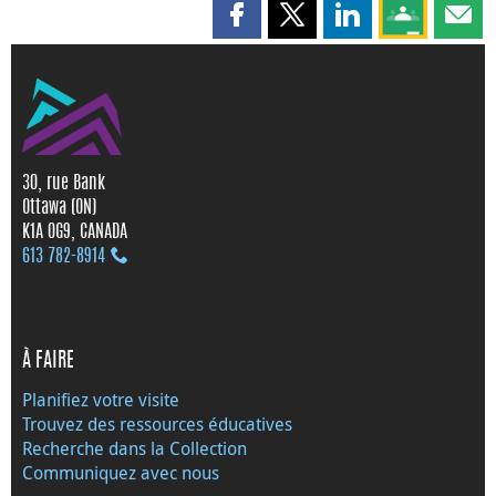
Partager cette page sur Faceboo
Partager cette page sur X
Partager cette pag
Partagez ce
Parta
30, rue Bank
Ottawa (ON)
K1A 0G9, CANADA
613 782‑8914
À FAIRE
Planifiez votre visite
Trouvez des ressources éducatives
Recherche dans la Collection
Communiquez avec nous