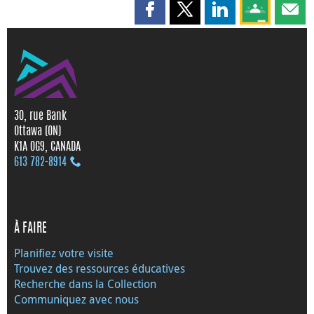
Partager cette page sur Faceboo
Partager cette page sur X
Partager cette pag
Partagez ce
Parta
30, rue Bank
Ottawa (ON)
K1A 0G9, CANADA
613 782‑8914
À FAIRE
Planifiez votre visite
Trouvez des ressources éducatives
Recherche dans la Collection
Communiquez avec nous