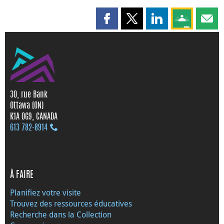
Partager cette page sur Faceboo
Partager cette page sur X
Partager cette pag
Partagez ce
Parta
30, rue Bank
Ottawa (ON)
K1A 0G9, CANADA
613 782‑8914
À FAIRE
Planifiez votre visite
Trouvez des ressources éducatives
Recherche dans la Collection