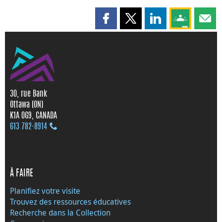
Partager cette page sur Faceboo
Partager cette page sur X
Partager cette pag
Partagez ce
Parta
30, rue Bank
Ottawa (ON)
K1A 0G9, CANADA
613 782‑8914
À FAIRE
Planifiez votre visite
Trouvez des ressources éducatives
Recherche dans la Collection