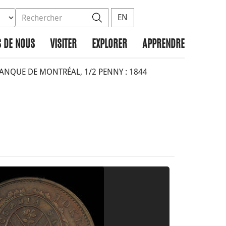
ez la base de données à rechercher
dans le site
Rechercher
EN
 DE NOUS
VISITER
EXPLORER
APPRENDRE
NQUE DE MONTRÉAL, 1/2 PENNY : 1844