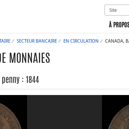
Sélectionn
Rechercher 
À PROPOS
AIRE
SECTEUR BANCAIRE
EN CIRCULATION
CANADA, BA
DE MONNAIES
 penny : 1844