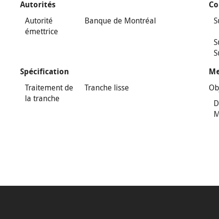
Autorités
Co
Autorité
Banque de Montréal
S
émettrice
S
S
Spécification
Me
Traitement de
Tranche lisse
Ob
la tranche
D
M