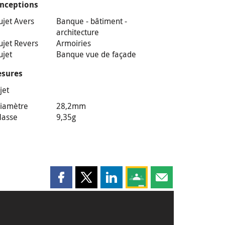
nceptions
ujet Avers
Banque - bâtiment -
architecture
ujet Revers
Armoiries
ujet
Banque vue de façade
sures
jet
iamètre
28,2mm
asse
9,35g
Partager cette page sur Facebook
Partager cette page sur X
Partager cette page sur LinkedI
Partagez cette page sur
Partager cette pag