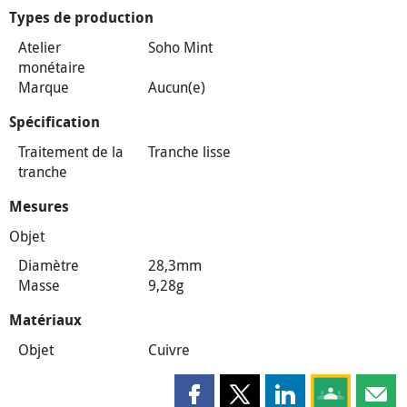
Types de production
Atelier
Soho Mint
monétaire
Marque
Aucun(e)
Spécification
Traitement de la
Tranche lisse
tranche
Mesures
Objet
Diamètre
28,3mm
Masse
9,28g
Matériaux
Objet
Cuivre
Partager cette page sur Faceboo
Partager cette page sur X
Partager cette pag
Partagez ce
Parta