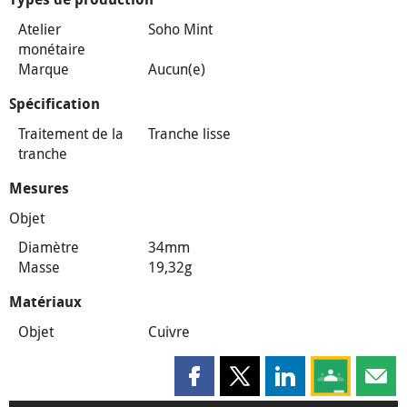
Atelier
Soho Mint
monétaire
Marque
Aucun(e)
Spécification
Traitement de la
Tranche lisse
tranche
Mesures
Objet
Diamètre
34mm
Masse
19,32g
Matériaux
Objet
Cuivre
Partager cette page sur Faceboo
Partager cette page sur X
Partager cette pag
Partagez ce
Parta