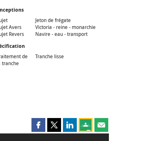
nceptions
ujet
Jeton de frégate
ujet Avers
Victoria - reine - monarchie
ujet Revers
Navire - eau - transport
écification
raitement de
Tranche lisse
a tranche
Partager cette page sur Facebook
Partager cette page sur X
Partager cette page sur LinkedI
Partagez cette page sur
Partager cette pag