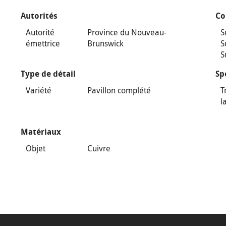
Autorités
Co
Autorité
Province du Nouveau-
S
émettrice
Brunswick
S
S
Type de détail
Sp
Variété
Pavillon complété
T
l
Matériaux
Objet
Cuivre