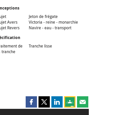
nceptions
ujet
Jeton de frégate
ujet Avers
Victoria - reine - monarchie
ujet Revers
Navire - eau - transport
écification
raitement de
Tranche lisse
a tranche
Partager cette page sur Facebook
Partager cette page sur X
Partager cette page sur LinkedI
Partagez cette page sur
Partager cette pag