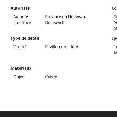
Autorités
Co
Autorité
Province du Nouveau-
S
émettrice
Brunswick
S
S
Type de détail
Sp
Variété
Pavillon complété
T
l
Matériaux
Objet
Cuivre