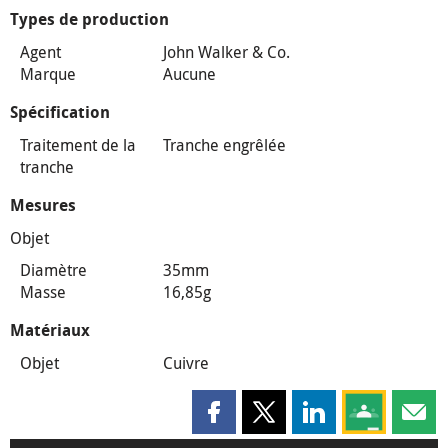
Types de production
Agent
John Walker & Co.
Marque
Aucune
Spécification
Traitement de la
Tranche engrêlée
tranche
Mesures
Objet
Diamètre
35mm
Masse
16,85g
Matériaux
Objet
Cuivre
Partager cette page sur Faceboo
Partager cette page sur X
Partager cette pag
Partagez ce
Parta