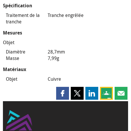
Spécification
Traitement de la
Tranche engrêlée
tranche
Mesures
Objet
Diamètre
28,7mm
Masse
7,99g
Matériaux
Objet
Cuivre
Partager cette page sur Faceboo
Partager cette page sur X
Partager cette pag
Partagez ce
Parta