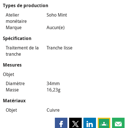
Types de production
Atelier
Soho Mint
monétaire
Marque
Aucun(e)
Spécification
Traitement de la
Tranche lisse
tranche
Mesures
Objet
Diamètre
34mm
Masse
16,23g
Matériaux
Objet
Cuivre
Partager cette page sur Faceboo
Partager cette page sur X
Partager cette pag
Partagez ce
Parta