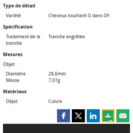
Type de détail
Variété
Cheveux touchant O dans OF
Spécification
Traitement de la
Tranche engrêlée
tranche
Mesures
Objet
Diamètre
28,6mm
Masse
7,07g
Matériaux
Objet
Cuivre
Partager cette page sur Faceboo
Partager cette page sur X
Partager cette pag
Partagez ce
Parta