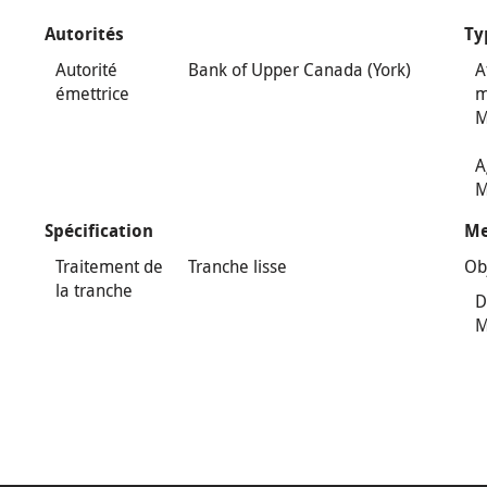
Autorités
Ty
Autorité
Bank of Upper Canada (York)
A
émettrice
m
M
A
M
Spécification
Me
Traitement de
Tranche lisse
Ob
la tranche
D
M