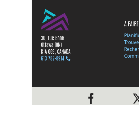
À FAIRE
Planifi
30, rue Bank
Trouve
Ottawa (ON)
Recher
K1A 0G9, CANADA
Commu
613 782‑8914