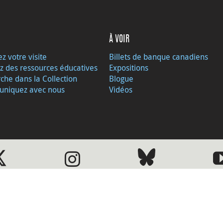
À VOIR
ez votre visite
Billets de banque canadiens
z des ressources éducatives
Expositions
che dans la Collection
Blogue
niquez avec nous
Vidéos
Visite