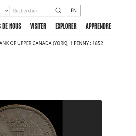
ez la base de données à rechercher
dans le site
Rechercher
EN
 DE NOUS
VISITER
EXPLORER
APPRENDRE
NK OF UPPER CANADA (YORK), 1 PENNY : 1852