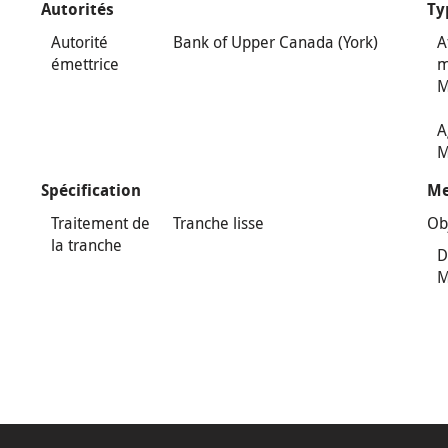
Autorités
Ty
Autorité
Bank of Upper Canada (York)
A
émettrice
m
M
A
M
Spécification
Me
Traitement de
Tranche lisse
Ob
la tranche
D
M