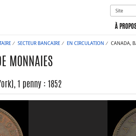
Sélectionn
Rechercher 
À PROPOS
AIRE
SECTEUR BANCAIRE
EN CIRCULATION
CANADA, BA
DE MONNAIES
rk), 1 penny : 1852