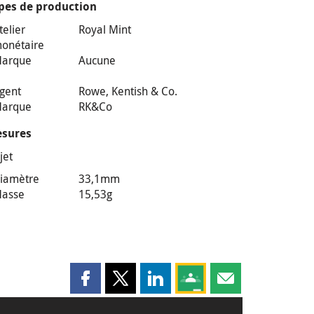
pes de production
telier
Royal Mint
onétaire
arque
Aucune
gent
Rowe, Kentish & Co.
arque
RK&Co
sures
jet
iamètre
33,1mm
asse
15,53g
Partager cette page sur Facebook
Partager cette page sur X
Partager cette page sur LinkedI
Partagez cette page sur
Partager cette pag