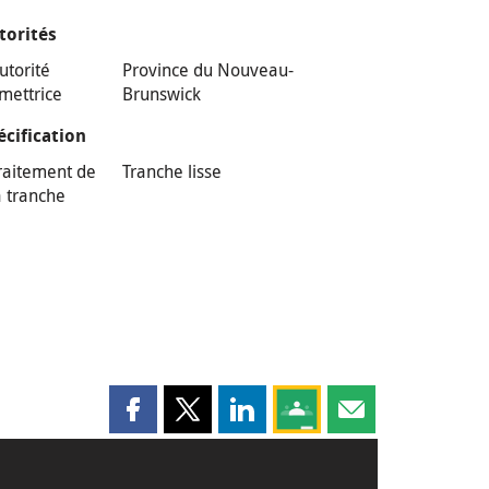
torités
utorité
Province du Nouveau-
mettrice
Brunswick
écification
raitement de
Tranche lisse
a tranche
Partager cette page sur Facebook
Partager cette page sur X
Partager cette page sur LinkedI
Partagez cette page sur
Partager cette pag