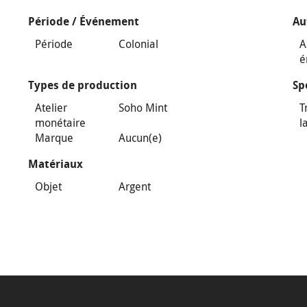
Période / Événement
Au
Période
Colonial
A
é
Types de production
Sp
Atelier
Soho Mint
T
monétaire
l
Marque
Aucun(e)
Matériaux
Objet
Argent