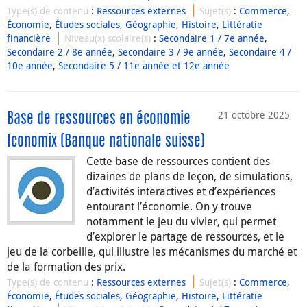
Type(s) de contenu
:
Ressources externes
Sujet(s)
:
Commerce
,
Économie
,
Études sociales
,
Géographie
,
Histoire
,
Littératie
financière
Niveau(x) scolaire(s)
:
Secondaire 1 / 7e année
,
Secondaire 2 / 8e année
,
Secondaire 3 / 9e année
,
Secondaire 4 /
10e année
,
Secondaire 5 / 11e année et 12e année
21 octobre 2025
Base de ressources en économie
Iconomix (Banque nationale suisse)
Cette base de ressources contient des
dizaines de plans de leçon, de simulations,
d’activités interactives et d’expériences
entourant l’économie. On y trouve
notamment le jeu du vivier, qui permet
d’explorer le partage de ressources, et le
jeu de la corbeille, qui illustre les mécanismes du marché et
de la formation des prix.
Type(s) de contenu
:
Ressources externes
Sujet(s)
:
Commerce
,
Économie
,
Études sociales
,
Géographie
,
Histoire
,
Littératie