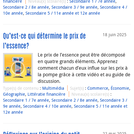
financière
Niveau(x) scolaire(s)
:
Secondaire 1 / 7e année
,
Secondaire 2 / 8e année
,
Secondaire 3 / 9e année
,
Secondaire 4 /
10e année
,
Secondaire 5 / 11e année et 12e année
18 juin 2025
Qu’est-ce qui détermine le prix de
l’essence?
Le prix de l’essence peut être décomposé
en quatre grands éléments. Apprenez
comment chacun d’eux influe sur les prix à
la pompe grâce à cette vidéo et au guide de
discussion.
Type(s) de contenu
:
Multimédia
Sujet(s)
:
Commerce
,
Économie
,
Géographie
,
Littératie financière
Niveau(x) scolaire(s)
:
Secondaire 1 / 7e année
,
Secondaire 2 / 8e année
,
Secondaire 3 /
9e année
,
Secondaire 4 / 10e année
,
Secondaire 5 / 11e année et
12e année
22 mai 2025