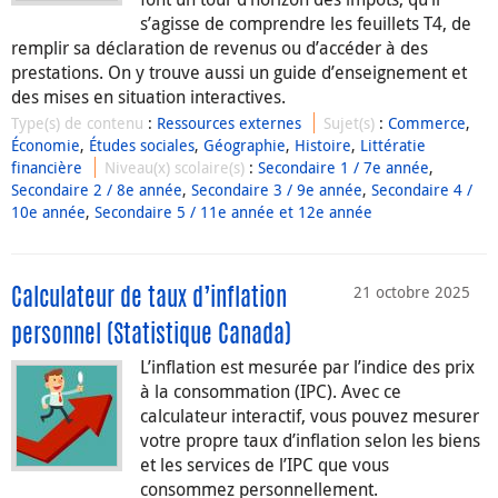
s’agisse de comprendre les feuillets T4, de
remplir sa déclaration de revenus ou d’accéder à des
prestations. On y trouve aussi un guide d’enseignement et
des mises en situation interactives.
Type(s) de contenu
:
Ressources externes
Sujet(s)
:
Commerce
,
Économie
,
Études sociales
,
Géographie
,
Histoire
,
Littératie
financière
Niveau(x) scolaire(s)
:
Secondaire 1 / 7e année
,
Secondaire 2 / 8e année
,
Secondaire 3 / 9e année
,
Secondaire 4 /
10e année
,
Secondaire 5 / 11e année et 12e année
21 octobre 2025
Calculateur de taux d’inflation
personnel (Statistique Canada)
L’inflation est mesurée par l’indice des prix
à la consommation (IPC). Avec ce
calculateur interactif, vous pouvez mesurer
votre propre taux d’inflation selon les biens
et les services de l’IPC que vous
consommez personnellement.