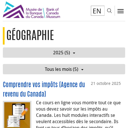
EN
Toggl
To
GÉOGRAPHIE
2025 (5)
Tous les mois (5)
21 octobre 2025
Comprendre vos impôts (Agence du
revenu du Canada)
Ce cours en ligne vous montre tout ce que
vous devez savoir sur les impôts au
Canada. Les huit modules interactifs se
veulent accessibles dès le secondaire. Ils
font un tour d’horizon des impôts, qu’il