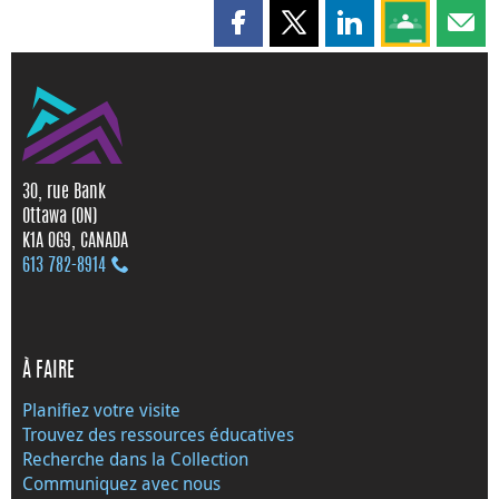
Partager cette page sur Faceboo
Partager cette page sur X
Partager cette pag
Partagez ce
Parta
30, rue Bank
Ottawa (ON)
K1A 0G9, CANADA
613 782‑8914
À FAIRE
Planifiez votre visite
Trouvez des ressources éducatives
Recherche dans la Collection
Communiquez avec nous