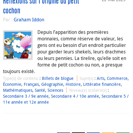
Réflexions sur l’origine du petit
cochon
Par :
Graham Iddon
Depuis l’apparition des premières
monnaies, comme réserve de valeur, les
gens ont eu besoin d’un endroit particulier
pour garder leurs shekels, leurs drachmes
ou leurs pennies. La tirelire, qu’elle soit en
forme de petit cochon ou non, a presque
toujours existé.
Type(s) de contenu
:
Billets de blogue
Sujet(s)
:
Arts
,
Commerce
,
Économie
,
Français
,
Géographie
,
Histoire
,
Littératie financière
,
Mathématiques
,
Santé
,
Sciences
Niveau(x) scolaire(s)
:
Secondaire 3 / 9e année
,
Secondaire 4 / 10e année
,
Secondaire 5 /
11e année et 12e année