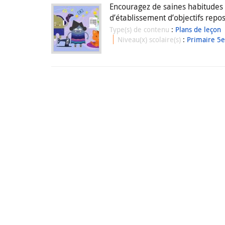
Encouragez de saines habitudes f
d’établissement d’objectifs repos
Type(s) de contenu
:
Plans de leçon
Niveau(x) scolaire(s)
:
Primaire 5