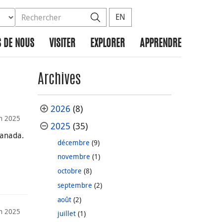
ez la base de données à rechercher
dans le site
Rechercher
EN
 DE NOUS
VISITER
EXPLORER
APPRENDRE
Archives
2026
(8)
in 2025
2025
(35)
Canada.
décembre
(9)
novembre
(1)
octobre
(8)
septembre
(2)
août
(2)
in 2025
juillet
(1)