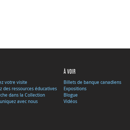
À VOIR
ez votre visite
Billets de banque canadiens
z des ressources éducatives
Expositions
che dans la Collection
Blogue
niquez avec nous
Vidéos