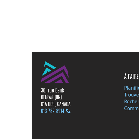
À FAIRE
Planifi
30, rue Bank
Trouve
Ottawa (ON)
Recher
K1A 0G9, CANADA
Commu
613 782‑8914