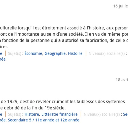
16 juill
lturelle lorsqu’il est étroitement associé à l’histoire, aux perso
 ont de l’importance au sein d’une société. Il en va de même po
fonction de la personne qui a autorisé sa fabrication, de celle q
ires.
ue
Sujet(s)
:
Économie
,
Géographie
,
Histoire
Niveau(x) scolaire(s)
:
née
18 avr
 de 1929, c’est de révéler crûment les faiblesses des systèmes
 débridé de la fin du 19e siècle.
ue
Sujet(s)
:
Histoire
,
Littératie financière
Niveau(x) scolaire(s)
:
Se
née
,
Secondaire 5 / 11e année et 12e année