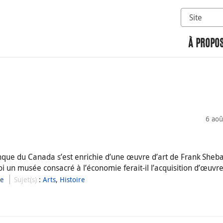
Sélectionn
Rechercher 
À PROPOS
6 aoû
nque du Canada s’est enrichie d’une œuvre d’art de Frank Sheb
i un musée consacré à l’économie ferait-il l’acquisition d’œuvre
ue
Sujet(s)
:
Arts
,
Histoire