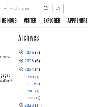
ez la base de données à rechercher
dans le site
Rechercher
EN
 DE NOUS
VISITER
EXPLORER
APPRENDRE
Archives
2026
(5)
t 2024
2025
(6)
2024
(4)
ageget
août
(1)
s d’art?
juillet
(1)
avril
(1)
mars
(1)
2023
(11)