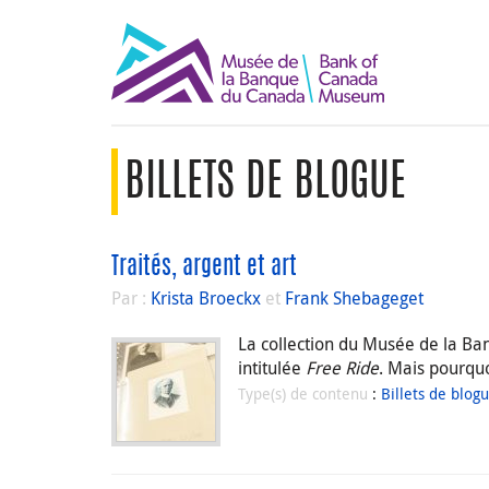
BILLETS DE BLOGUE
Traités, argent et art
Par :
Krista Broeckx
et
Frank Shebageget
La collection du Musée de la Ba
intitulée
Free Ride
. Mais pourquo
Type(s) de contenu
:
Billets de blog