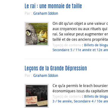
Le rai : une monnaie de taille
Par :
Graham Iddon
On dit qu’un objet a une valeur cu
aux croyances ou aux rituels qui
rai. Sa valeur peut augmenter en 
taillé et de ces anciens propriéta
Type(s) de contenu
:
Billets de blog
Secondaire 5 / 11e année et 12e an
Leçons de la Grande Dépression
Par :
Graham Iddon
Ce qu’a permis le krach boursier
économiques issus du capitalisme
Type(s) de contenu
:
Billets de blog
3 / 9e année
,
Secondaire 4 / 10e an