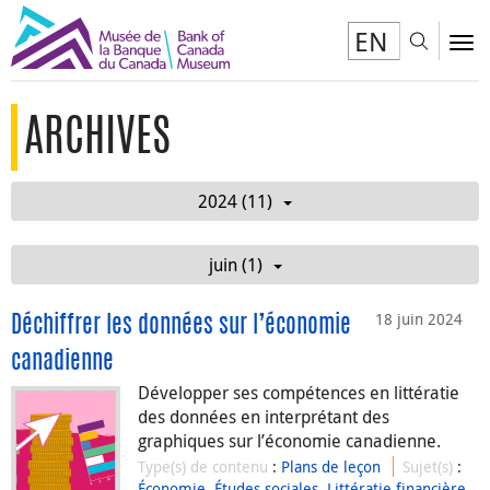
EN
Toggl
To
ARCHIVES
2024 (11)
juin (1)
18 juin 2024
Déchiffrer les données sur l’économie
canadienne
Développer ses compétences en littératie
des données en interprétant des
graphiques sur l’économie canadienne.
Type(s) de contenu
:
Plans de leçon
Sujet(s)
:
Économie
,
Études sociales
,
Littératie financière
,