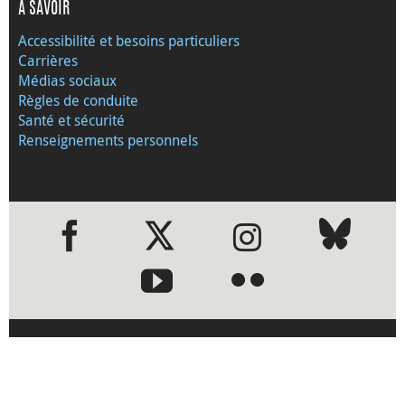
À SAVOIR
Accessibilité et besoins particuliers
Carrières
Médias sociaux
Règles de conduite
Santé et sécurité
Renseignements personnels
●
●
›
Visitez le site Web de la Banque
du Canada