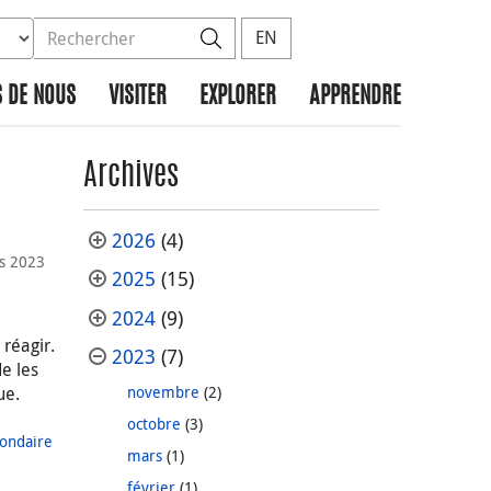
ez la base de données à rechercher
dans le site
Rechercher
EN
 DE NOUS
VISITER
EXPLORER
APPRENDRE
Archives
2026
(4)
s 2023
2025
(15)
2024
(9)
 réagir.
2023
(7)
e les
ue.
novembre
(2)
octobre
(3)
ondaire
mars
(1)
février
(1)