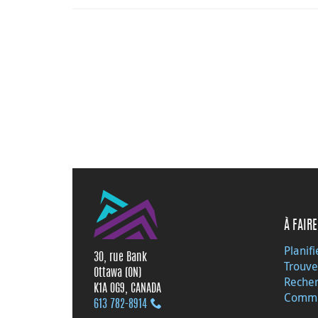
À FAIRE
Planifi
30, rue Bank
Trouve
Ottawa (ON)
Recher
K1A 0G9, CANADA
Commu
613 782‑8914