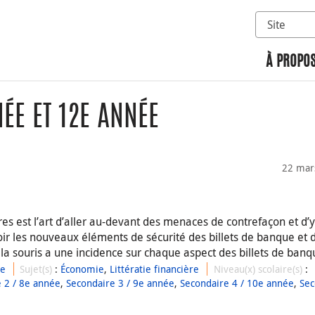
Sélectionn
Rechercher 
À PROPOS
ÉE ET 12E ANNÉE
22 mar
res est l’art d’aller au-devant des menaces de contrefaçon et d’y
oir les nouveaux éléments de sécurité des billets de banque et d
 la souris a une incidence sur chaque aspect des billets de banq
ue
Sujet(s)
:
Économie
,
Littératie financière
Niveau(x) scolaire(s)
:
 2 / 8e année
,
Secondaire 3 / 9e année
,
Secondaire 4 / 10e année
,
Sec