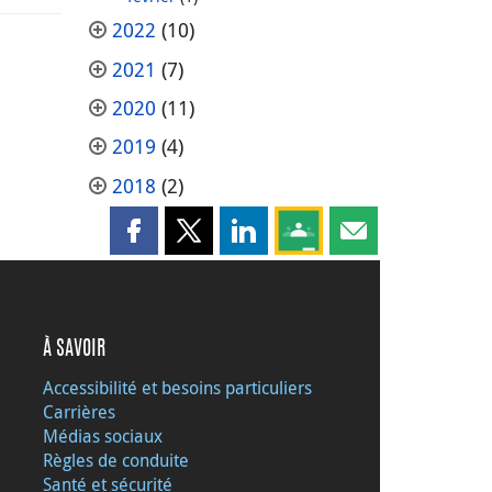
2022
(10)
2021
(7)
2020
(11)
2019
(4)
2018
(2)
Partager cette page sur Facebook
Partager cette page sur X
Partager cette page sur LinkedI
Partagez cette page sur
Partager cette pag
À SAVOIR
Accessibilité et besoins particuliers
Carrières
Médias sociaux
Règles de conduite
Santé et sécurité