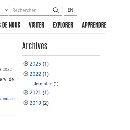
ez la base de données à rechercher
dans le site
Rechercher
EN
 DE NOUS
VISITER
EXPLORER
APPRENDRE
Archives
2025
(1)
e 2022
2022
(1)
ervi de
décembre
(1)
2021
(1)
condaire
2019
(2)