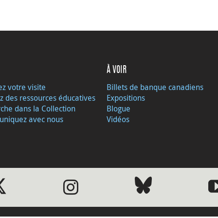
À VOIR
ez votre visite
Billets de banque canadiens
z des ressources éducatives
Expositions
che dans la Collection
Blogue
niquez avec nous
Vidéos