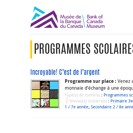
PROGRAMMES SCOLAIRE
Incroyable! C’est de l’argent
Venez a
Programme sur place :
monnaie d’échange à une époqu
Type(s) de contenu
:
Programmes sco
Niveau(x) scolaire(s)
:
Primaire 3
1 / 7e année
,
Secondaire 2 / 8e ann