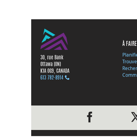
À FAIRE
Planifi
30, rue Bank
Trouve
Ottawa (ON)
Recher
K1A 0G9, CANADA
Commu
613 782‑8914