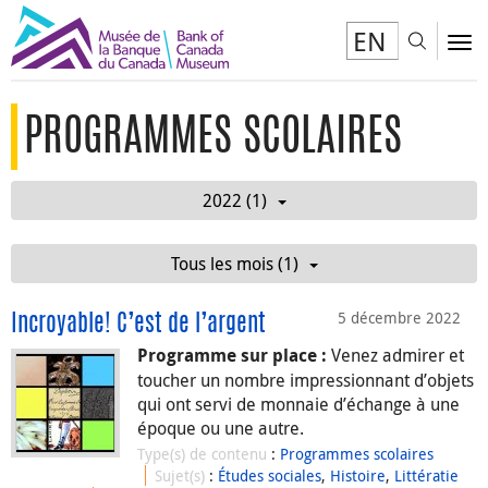
EN
Toggl
To
PROGRAMMES SCOLAIRES
2022 (1)
Tous les mois (1)
5 décembre 2022
Incroyable! C’est de l’argent
Venez admirer et
Programme sur place :
toucher un nombre impressionnant d’objets
qui ont servi de monnaie d’échange à une
époque ou une autre.
Type(s) de contenu
:
Programmes scolaires
Sujet(s)
:
Études sociales
,
Histoire
,
Littératie