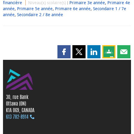
financière
Niveau(x) scolaire(s)
:
Primaire 3e année
,
Primaire 4e
année
,
Primaire 5e année
,
Primaire 6e année
,
Secondaire 1 / 7e
année
,
Secondaire 2 / 8e année
Partager cette page sur Faceboo
Partager cette page sur X
Partager cette pag
Partagez ce
Parta
30, rue Bank
Ottawa (ON)
K1A 0G9, CANADA
613 782‑8914